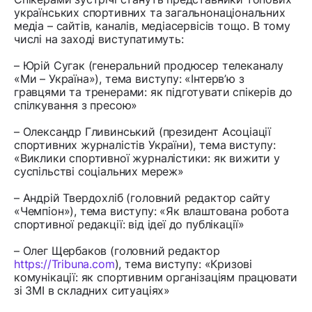
українських спортивних та загальнонаціональних
медіа – сайтів, каналів, медіасервісів тощо. В тому
числі на заході виступатимуть:
– Юрій Сугак (генеральний продюсер телеканалу
«Ми – Україна»), тема виступу: «Інтерв’ю з
гравцями та тренерами: як підготувати спікерів до
спілкування з пресою»
– Олександр Гливинський (президент Асоціації
спортивних журналістів України), тема виступу:
«Виклики спортивної журналістики: як вижити у
суспільстві соціальних мереж»
– Андрій Твердохліб (головний редактор сайту
«Чемпіон»), тема виступу: «Як влаштована робота
спортивної редакції: від ідеї до публікації»
– Олег Щербаков (головний редактор
https://Tribuna.com
), тема виступу: «Кризові
комунікації: як спортивним організаціям працювати
зі ЗМІ в складних ситуаціях»