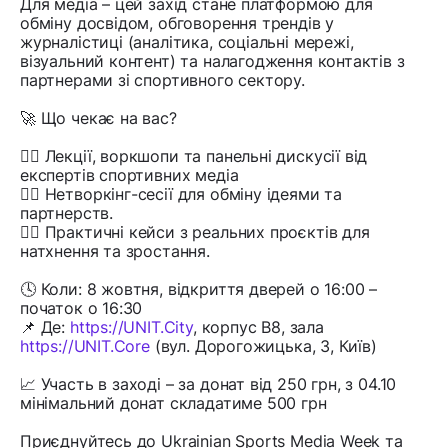
Для медіа – цей захід стане платформою для
обміну досвідом, обговорення трендів у
журналістиці (аналітика, соціальні мережі,
візуальний контент) та налагодження контактів з
партнерами зі спортивного сектору.
🚀 Що чекає на вас?
👉🏻 Лекції, воркшопи та панельні дискусії від
експертів спортивних медіа
👉🏻 Нетворкінг-сесії для обміну ідеями та
партнерств.
👉🏻 Практичні кейси з реальних проєктів для
натхнення та зростання.
🕓 Коли: 8 жовтня, відкриття дверей о 16:00 –
початок о 16:30
📌 Де:
https://UNIT.City
, корпус В8, зала
https://UNIT.Core
(вул. Дорогожицька, 3, Київ)
📈 Участь в заході – за донат від 250 грн, з 04.10
мінімальний донат складатиме 500 грн
Приєднуйтесь до Ukrainian Sports Media Week та