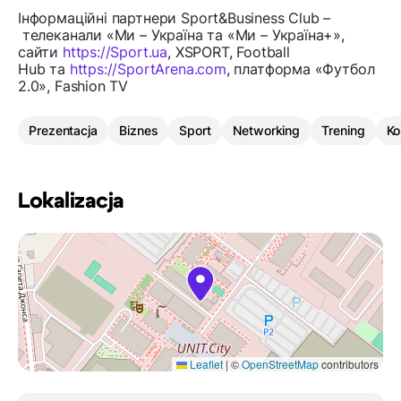
Інформаційні партнери Sport&Business Club –
телеканали «Ми – Україна та «Ми – Україна+»,
сайти
https://Sport.ua
, XSPORT, Football
Hub та
https://SportArena.com
, платформа «Футбол
2.0», Fashion TV
Prezentacja
Biznes
Sport
Networking
Trening
Ko
Lokalizacja
Leaflet
|
©
OpenStreetMap
contributors