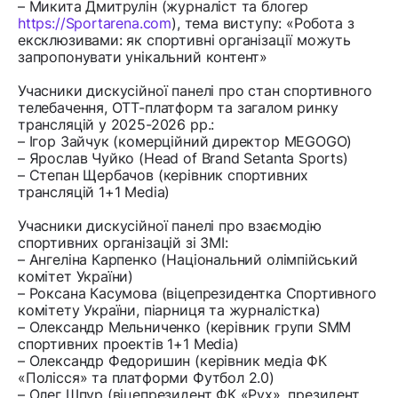
– Микита Дмитрулін (журналіст та блогер
https://Sportarena.com
), тема виступу: «Робота з
ексклюзивами: як спортивні організації можуть
запропонувати унікальний контент»
Учасники дискусійної панелі про стан спортивного
телебачення, OTT-платформ та загалом ринку
трансляцій у 2025-2026 рр.:
– Ігор Зайчук (комерційний директор MEGOGO)
– Ярослав Чуйко (Head of Brand Setanta Sports)
– Степан Щербачов (керівник спортивних
трансляцій 1+1 Media)
Учасники дискусійної панелі про взаємодію
спортивних організацій зі ЗМІ:
– Ангеліна Карпенко (Національний олімпійський
комітет України)
– Роксана Касумова (віцепрезидентка Спортивного
комітету України, піарниця та журналістка)
– Олександр Мельниченко (керівник групи SMM
спортивних проектів 1+1 Media)
– Олександр Федоришин (керівник медіа ФК
«Полісся» та платформи Футбол 2.0)
– Олег Шпур (віцепрезидент ФК «Рух», президент