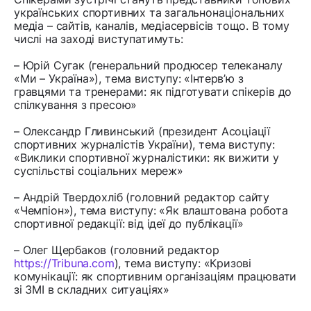
українських спортивних та загальнонаціональних
медіа – сайтів, каналів, медіасервісів тощо. В тому
числі на заході виступатимуть:
– Юрій Сугак (генеральний продюсер телеканалу
«Ми – Україна»), тема виступу: «Інтерв’ю з
гравцями та тренерами: як підготувати спікерів до
спілкування з пресою»
– Олександр Гливинський (президент Асоціації
спортивних журналістів України), тема виступу:
«Виклики спортивної журналістики: як вижити у
суспільстві соціальних мереж»
– Андрій Твердохліб (головний редактор сайту
«Чемпіон»), тема виступу: «Як влаштована робота
спортивної редакції: від ідеї до публікації»
– Олег Щербаков (головний редактор
https://Tribuna.com
), тема виступу: «Кризові
комунікації: як спортивним організаціям працювати
зі ЗМІ в складних ситуаціях»