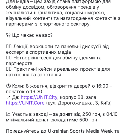
Для медіа – цей захід стане платформою для
обміну досвідом, обговорення трендів у
журналістиці (аналітика, соціальні мережі,
візуальний контент) та налагодження контактів з
партнерами зі спортивного сектору.
🚀 Що чекає на вас?
👉🏻 Лекції, воркшопи та панельні дискусії від
експертів спортивних медіа
👉🏻 Нетворкінг-сесії для обміну ідеями та
партнерств.
👉🏻 Практичні кейси з реальних проєктів для
натхнення та зростання.
🕓 Коли: 8 жовтня, відкриття дверей о 16:00 –
початок о 16:30
📌 Де:
https://UNIT.City
, корпус В8, зала
https://UNIT.Core
(вул. Дорогожицька, 3, Київ)
📈 Участь в заході – за донат від 250 грн, з 04.10
мінімальний донат складатиме 500 грн
Приєднуйтесь до Ukrainian Sports Media Week та