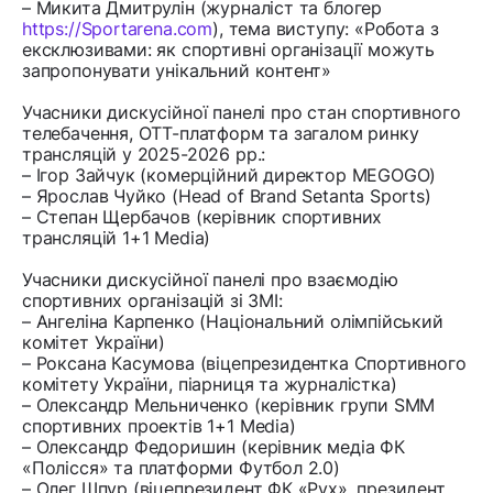
– Микита Дмитрулін (журналіст та блогер
https://Sportarena.com
), тема виступу: «Робота з
ексклюзивами: як спортивні організації можуть
запропонувати унікальний контент»
Учасники дискусійної панелі про стан спортивного
телебачення, OTT-платформ та загалом ринку
трансляцій у 2025-2026 рр.:
– Ігор Зайчук (комерційний директор MEGOGO)
– Ярослав Чуйко (Head of Brand Setanta Sports)
– Степан Щербачов (керівник спортивних
трансляцій 1+1 Media)
Учасники дискусійної панелі про взаємодію
спортивних організацій зі ЗМІ:
– Ангеліна Карпенко (Національний олімпійський
комітет України)
– Роксана Касумова (віцепрезидентка Спортивного
комітету України, піарниця та журналістка)
– Олександр Мельниченко (керівник групи SMM
спортивних проектів 1+1 Media)
– Олександр Федоришин (керівник медіа ФК
«Полісся» та платформи Футбол 2.0)
– Олег Шпур (віцепрезидент ФК «Рух», президент