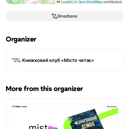
Leaflet
|
©
OpenStreetMap
contributors
Directions
Organizer
Книжковий клуб «Місто читає»
More from this organizer