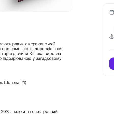
івають раки» американської
 про самотність, дорослішання,
сторія дівчини Кії, яка виросла
ою підозрюваною у загадковому
л. Шопена, 11)
на 20% знижки на електронний