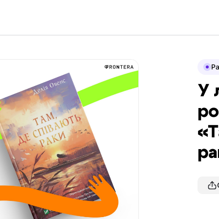
P
У 
ро
«Т
ра