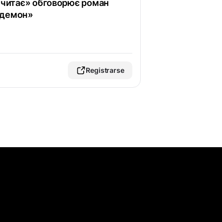
о читає» обговорює роман
 демон»
Registrarse