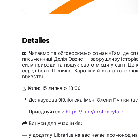
Detalles
📖 Читаємо та обговорюємо роман «Там, де сп
письменниці Делія Овенс — зворушливу історію
силу природи та пошук свого місця у світі. Це і
серед боліт Північної Кароліни й стала головн
вбивстві.
🗓 Коли: 15 липня о 18:00
📍 Де: наукова бібліотека імені Олени Пчілки (ву
🔗 Приєднуйтесь:
https://t.me/mistochytaie
🎁 Бонуси для учасників:
— у додатку Librarius на вас чекає промокод 