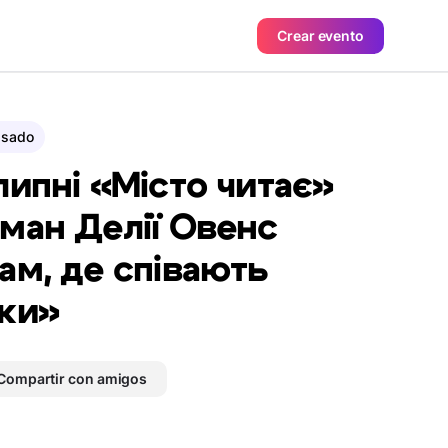
Crear evento
asado
липні «Місто читає»
ман Делії Овенс
ам, де співають
ки»
Compartir con amigos