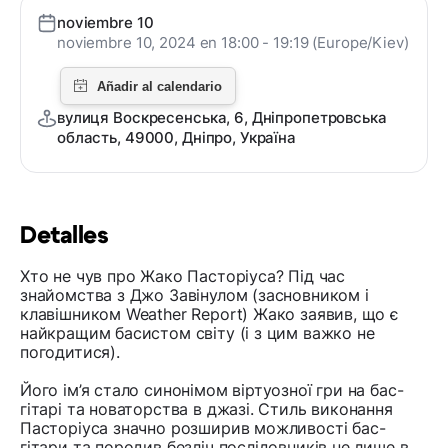
noviembre 10
noviembre 10, 2024 en 18:00 - 19:19 (Europe/Kiev)
вулиця Воскресенська, 6, Дніпропетровська
область, 49000, Дніпро, Україна
Detalles
Хто не чув про Жако Пасторіуса? Під час
знайомства з Джо Завінулом (засновником і
клавішником Weather Report) Жако заявив, що є
найкращим басистом світу (і з цим важко не
погодитися).
Його ім’я стало синонімом віртуозної гри на бас-
гітарі та новаторства в джазі. Стиль виконання
Пасторіуса значно розширив можливості бас-
гітари та породив безліч послідовників не лише в