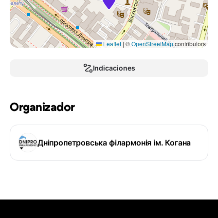
Leaflet
|
©
OpenStreetMap
contributors
Indicaciones
Organizador
Дніпропетровська філармонія ім. Когана