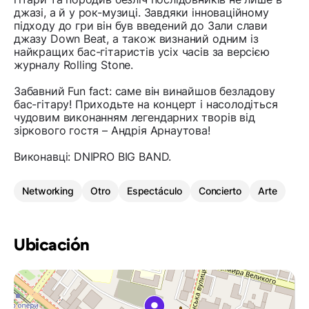
джазі, а й у рок-музиці. Завдяки інноваційному
підходу до гри він був введений до Зали слави
джазу Down Beat, а також визнаний одним із
найкращих бас-гітаристів усіх часів за версією
журналу Rolling Stone.
Забавний Fun fact: саме він винайшов безладову
бас-гітару! Приходьте на концерт і насолодіться
чудовим виконанням легендарних творів від
зіркового гостя – Андрія Арнаутова!
Виконавці: DNIPRO BIG BAND.
Networking
Otro
Espectáculo
Concierto
Arte
Ubicación