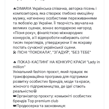
🔥DIMARIA Українська співачка, авторка пісень і
композиторка, яка створює глибоко емоційну
музику, натхненну особистими переживаннями
та любов’ю до України. Її творчість звучала на
великих сценах, вона є володаркою нагород
«Пісня року», фіналісткою міжнародних
конкурсів, а її відеороботи набирають сотні
тисяч переглядів, утверджуючи її як яскраву
постать сучасної української сцени.
🎤 ПІСНІ "ПОКОХАЛА", "ЗГАДУЙ", "БЕЗ ТЕБЕ"
🔥 ПОКАЗ-КАСТИНГ НА КОНКУРС КРАСИ "Lady in
million"
Унікальний fashion проєкт, який працює як
трансформаційна програма для підтримки
розвитку особистих брендів, моди та краси,
жіночого підприємництва, де ідеї стають
реальністю🤩
👑Організатор проєкту: комьюніті особистих
брендів Top premium club
👑Продюсерка та засновниця: