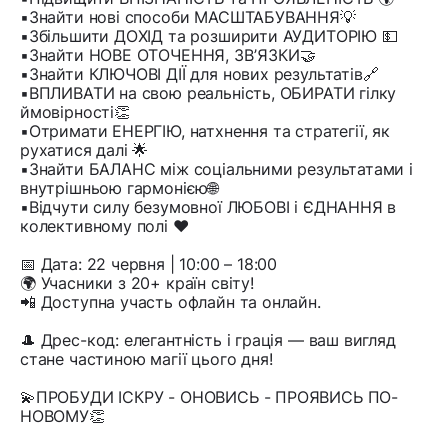
▪️Знайти нові способи МАСШТАБУВАННЯ💡
▪️Збільшити ДОХІД та розширити АУДИТОРІЮ 💵
▪️Знайти НОВЕ ОТОЧЕННЯ, ЗВʼЯЗКИ🤝
▪️Знайти КЛЮЧОВІ ДІЇ для нових результатів🔗
▪️ВПЛИВАТИ на свою реальність, ОБИРАТИ гілку
ймовірності👏
▪️Отримати ЕНЕРГІЮ, натхнення та стратегії, як
рухатися далі 🌟
▪️Знайти БАЛАНС між соціальними результатами і
внутрішньою гармонією🌐
▪️Відчути силу безумовної ЛЮБОВІ і ЄДНАННЯ в
колективному полі ❤️
📅 Дата: 22 червня | 10:00 – 18:00
🌍 Учасники з 20+ країн світу!
📲 Доступна участь офлайн та онлайн.
🎩 Дрес-код: елегантність і грація — ваш вигляд
стане частиною магії цього дня!
💫ПРОБУДИ ІСКРУ - ОНОВИСЬ - ПРОЯВИСЬ ПО-
НОВОМУ👏