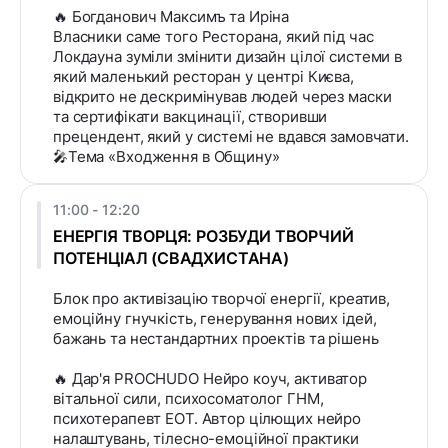
🔥 Богданович Максимъ та Иріна
Власники саме того Ресторана, який під час
Локдауна зуміли змінити дизайн цілої системи в
який маленький ресторан у центрі Києва,
відкрито не дескримінував людей через маски
та сертифікати вакцинації, створивши
прецендент, який у системі не вдався замовчати.
🎤Тема «Входження в Общину»
11:00 - 12:20
ЕНЕРГІЯ ТВОРЦЯ: РОЗБУДИ ТВОРЧИЙ
ПОТЕНЦІАЛ (СВАДХИСТАНА)
Блок про активізацію творчої енергії, креатив,
емоційну гнучкість, генерування нових ідей,
бажань та нестандартних проектів та рішень
🔥 Дар'я PROCHUDO Нейро коуч, активатор
вітальної сили, психосоматолог ГНМ,
психотерапевт ЕОТ. Автор цілющих нейро
налаштувань, тілесно-емоційної практики