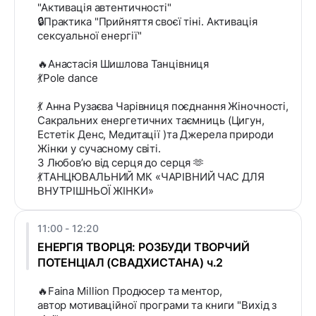
"Активація автентичності"
🔒Практика "Прийняття своєї тіні. Активація
сексуальної енергії"
🔥Анастасія Шишлова Танцівниця
💃Pole dance
💃 Анна Рузаєва Чарівниця поєднання Жіночності,
Сакральних енергетичних таємниць (Цигун,
Естетік Денс, Медитації )та Джерела природи
Жінки у сучасному світі.
З Любов’ю від серця до серця 🫶
💃ТАНЦЮВАЛЬНИЙ МК «ЧАРІВНИЙ ЧАС ДЛЯ
ВНУТРІШНЬОЇ ЖІНКИ»
11:00 - 12:20
ЕНЕРГІЯ ТВОРЦЯ: РОЗБУДИ ТВОРЧИЙ
ПОТЕНЦІАЛ (СВАДХИСТАНА) ч.2
🔥Faina Million Продюсер та ментор,
автор мотиваційної програми та книги "Вихід з