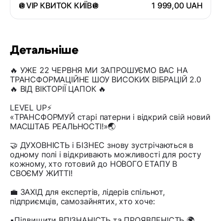
🪩VIP КВИТОК КИЇВ🪩
1 999,00 UAH
Детальніше
🔥 УЖЕ 22 ЧЕРВНЯ МИ ЗАПРОШУЄМО ВАС НА
ТРАНСФОРМАЦІЙНЕ ШОУ ВИСОКИХ ВІБРАЦІЙ 2.0
🔥 ВІД ВІКТОРІЇ ЦАПОК 🔥
LEVEL UP⚡️
«ТРАНСФОРМУЙ старі патерни і відкрий свій новий
МАСШТАБ РЕАЛЬНОСТІ!»🌏
🤝 ДУХОВНІСТЬ і БІЗНЕС знову зустрічаються в
одному полі і відкривають можливості для росту
кожному, хто готовий до НОВОГО ЕТАПУ В
СВОЄМУ ЖИТТІ!
💼 ЗАХІД для експертів, лідерів спільнот,
підприємців, самозайнятих, хто хоче:
▪️Підвищити ВПІЗНАНІСТЬ та ПРОЯВЛЕНІСТЬ 🌍