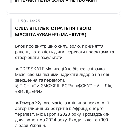
ІНТЕРАКТИВНА ЗОНА + НЕТВОРКІНГ
12:50 - 14:25
СИЛА ВПЛИВУ: СТРАТЕГІЯ ТВОГО
МАСШТАБУВАННЯ (МАНІПУРА)
Блок про внутрішню силу, волю, прийняття
рішень, готовність діяти, керувати проектами та
створювати результати.
🔥ODESSKATE Мотиваційна бізнес-співачка.
Місія: своїми піснями надихати лідерів на нові
звершення та перемоги.
🎤ПІСНІ «ТИ ЗМОЖЕШ ВСЕ!», «ФОКУС НА ЦІЛІ»,
«ВИ ЛІДЕРИ»
🔥Тамара Жукова магістр клінічної психології,
автор глибинних ретритів в Африці, енерго
терапевт. Міс Европи 2023 року. Громадський
діяч, волонтер 2024 року. Входить до топ 100
людей України.