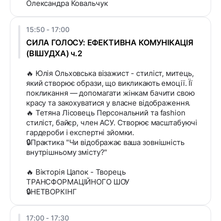
Олександра Ковальчук
15:50 - 17:00
СИЛА ГОЛОСУ: ЕФЕКТИВНА КОМУНІКАЦІЯ
(ВІШУДХА) ч.2
🔥 Юлія Ольховська візажист - стиліст, митець,
який створює образи, що викликають емоції. Її
покликання — допомагати жінкам бачити свою
красу та закохуватися у власне відображення.
🔥 Тетяна Лісовець Персональний та fashion
стиліст, байєр, член АСУ. Створює масштабуючі
гардероби і експертні зйомки.
🔒Практика "Чи відображає ваша зовнішність
внутрішньому змісту?"
🔥 Вікторія Цапок - Творець
ТРАНСФОРМАЦІЙНОГО ШОУ
🔒НЕТВОРКІНГ
17:00 - 17:30