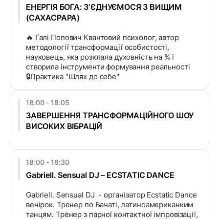
ЕНЕРГІЯ БОГА: ЗʼЄДНУЄМОСЯ З ВИЩИМ
(САХАСРАРА)
🔥 Ґалі Попович Квантовий психолог, автор
методології трансформації особистості,
науковець, яка розклала духовність на % і
створила інструменти формування реальності
🔒Практика "Шлях до себе"
18:00 - 18:05
ЗАВЕРШЕННЯ ТРАНСФОРМАЦІЙНОГО ШОУ
ВИСОКИХ ВІБРАЦІЙ
18:00 - 18:30
Gabriell. Sensual DJ – ECSTATIC DANCE
Gabriell. Sensual DJ - організатор Ecstatic Dance
вечірок. Тренер по Бачаті, латиноамериканким
танцям. Тренер з парної контактної імпровізації,