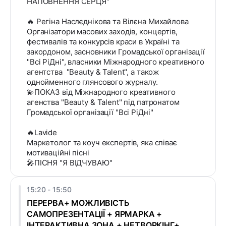
НАПОВНЕННЯ СЕРЦЯ"
🔥 Регіна Наслєднікова та Вілєна Михайлова
Організатори масових заходів, концертів,
фестивалів та конкурсів краси в Україні та
закордоном, засновники Громадської організації
"Всі РіДні", власники Міжнародного креативного
агентства "Beauty & Talent", а також
однойменного глянсового журналу.
💫ПОКАЗ від Міжнародного креативного
агенства "Beauty & Talent" під патронатом
Громадської організації "Всі РіДні"
🔥Lavide
Маркетолог та коуч експертів, яка співає
мотиваційні пісні
🎤ПІСНЯ "Я ВІДЧУВАЮ"
15:20 - 15:50
ПЕРЕРВА+ МОЖЛИВІСТЬ
САМОПРЕЗЕНТАЦІЇ + ЯРМАРКА +
ІНТЕРАКТИВНА ЗОНА + НЕТВОРКІНГ+