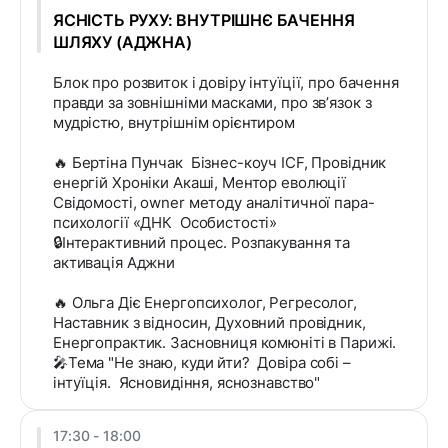
ЯСНІСТЬ РУХУ: ВНУТРІШНЄ БАЧЕННЯ
ШЛЯХУ (АДЖНА)
Блок про розвиток і довіру інтуїції, про бачення
правди за зовнішніми масками, про звʼязок з
мудрістю, внутрішнім орієнтиром
🔥 Бертіна Пунчак Бізнес-коуч ICF, Провідник
енергій Хроніки Акаші, Ментор еволюції
Свідомості, owner методу аналітичної пара-
психології «ДНК Особистості»
🔒Інтерактивний процес. Розпакування та
активація Аджни
🔥 Ольга Діє Енергопсихолог, Регресолог,
Наставник з відносин, Духовний провідник,
Енергопрактик. Засновниця комюніті в Парижі.
🎤Тема "Не знаю, куди йти? Довіра собі –
інтуїція. Ясновидіння, яснознавство"
17:30 - 18:00