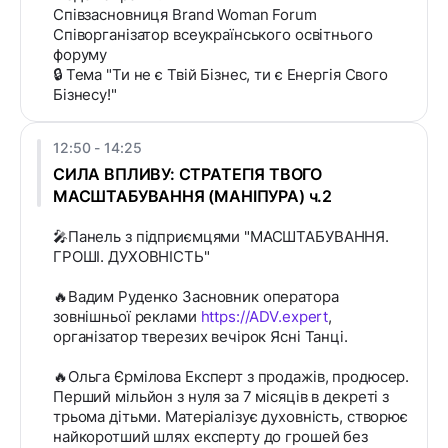
Співзасновниця Brand Woman Forum
Співорганізатор всеукраїнського освітнього
форуму
🔒 Тема "Ти не є Твій Бізнес, ти є Енергія Свого
Бізнесу!"
12:50 - 14:25
СИЛА ВПЛИВУ: СТРАТЕГІЯ ТВОГО
МАСШТАБУВАННЯ (МАНІПУРА) ч.2
🎤Панель з підприємцями "МАСШТАБУВАННЯ.
ГРОШІ. ДУХОВНІСТЬ"
🔥Вадим Руденко Засновник оператора
зовнішньої реклами
https://ADV.expert
,
організатор тверезих вечірок Ясні Танці.
🔥Ольга Єрмілова Експерт з продажів, продюсер.
Перший мільйон з нуля за 7 місяців в декреті з
трьома дітьми. Матеріалізує духовність, створює
найкоротший шлях експерту до грошей без