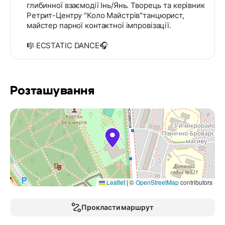
глибинної взаємодії Інь/Янь. Творець та керівник
Ретрит-Центру "Коло Майстрів"танцюрист,
майстер парної контактної імпровізації.
🎼 ECSTATIC DANCE🎧
Розташування
Leaflet
|
©
OpenStreetMap
contributors
Прокласти маршрут