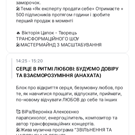
заморочок.
🎤Тема «Як експерту продати себе» Отримаєте +
500 підписників протягом години і зробите
перший продаж в моменті
🔥 Вікторія Цапок - Творець
ТРАНСФОРМАЦІЙНОГО ШОУ
🎤МАСТЕРМАЙНД З МАСШТАБУВАННЯ
14:25 - 15:20
СЕРЦЕ В РИТМІ ЛЮБОВІ: БУДУЄМО ДОВІРУ
ТА ВЗАЄМОРОЗУМІННЯ (АНАХАТА)
Блок про відкриття серця, безумовну любов, про
те, як навчитися прощати, відпускати, приймати,
по-новому відчувати ЛЮБОВ до себе та інших
🥰 ВіРа/Вероніка Алексєєнко
парапсихолог, енергоцілитель, композитор та
автор трансформаційних концертів.
🎤Жива музична програма "ЗВІЛЬНЕННЯ ТА