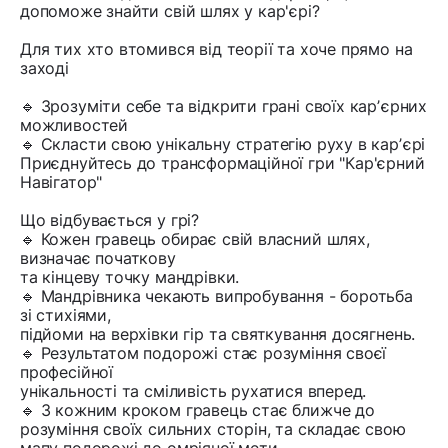
допоможе знайти свій шлях у кар'єрі?
Для тих хто втомився від теорії та хоче прямо на
заході
🔹 Зрозуміти себе та відкрити грані своїх карʼєрних
можливостей
🔹 Скласти свою унікальну стратегію руху в карʼєрі
Приєднуйтесь до трансформаційної гри "Кар'єрний
Навігатор"
Що відбувається у грі?
🔹 Кожен гравець обирає свій власний шлях,
визначає початкову
та кінцеву точку мандрівки.
🔹 Мандрівника чекають випробування - боротьба
зі стихіями,
підйоми на верхівки гір та святкування досягнень.
🔹 Результатом подорожі стає розуміння своєї
професійної
унікальності та сміливість рухатися вперед.
🔹 З кожним кроком гравець стає ближче до
розуміння своїх сильних сторін, та складає свою