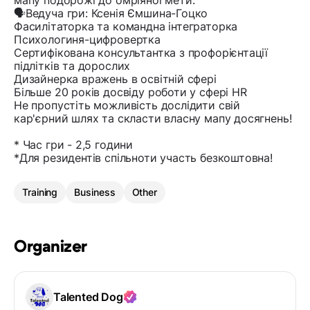
мапу подорожі до омріяної мети.
🗣Ведуча гри: Ксенія Ємшина-Гоцко
Фасилітаторка та командна інтеграторка
Психологиня-цифровертка
Сертифікована консультантка з профорієнтації
підлітків та дорослих
Дизайнерка вражень в освітній сфері
Більше 20 років досвіду роботи у сфері HR
Не пропустіть можливість дослідити свій
кар'єрний шлях та скласти власну мапу досягнень!
* Час гри - 2,5 години
*Для резидентів спільноти участь безкоштовна!
Training
Business
Other
Organizer
Talented Dog