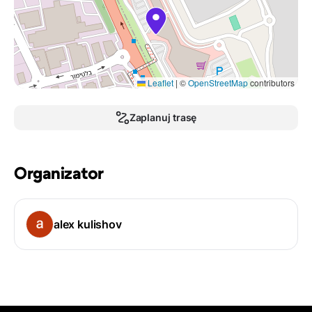
Leaflet
|
©
OpenStreetMap
contributors
Zaplanuj trasę
Organizator
alex kulishov