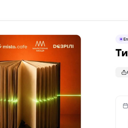
En
Ти