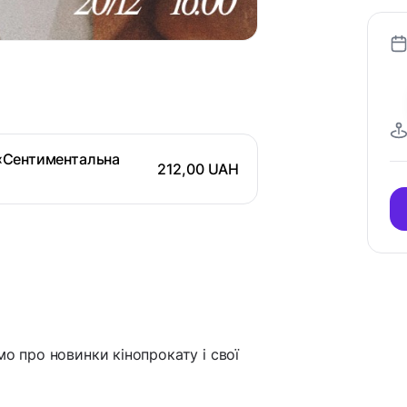
 [«Сентиментальна
212,00 UAH
мо про новинки кінопрокату і свої