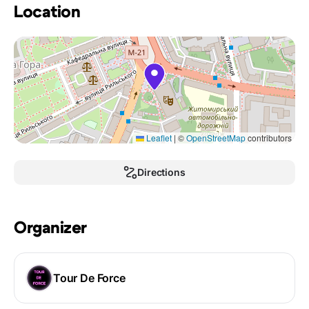
Location
Leaflet
|
©
OpenStreetMap
contributors
Directions
Organizer
Tour De Force