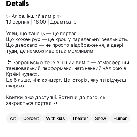
Details
✨ Аліса. Інший вимір ✨
10 серпня | 18:00 | Драмтеатр
Уяви, що танець — це портал.
Що кожен рух — це крок у паралельну реальність.
Що дзеркало — не просто відображення, а двері
туди, де неможливе стає можливим.
💭 Запрошуємо тебе в інший вимір — атмосферний
танцювальний перформанс, натхненний «Алісою в
Країні чудес».
Це більше, ніж концерт. Це історія, яку ти відчуєш
шкірою.
Квитки вже доступні. Встигни до того, як
закриється портал 🌀
Art
Concert
With kids
Theater
Show
Humor