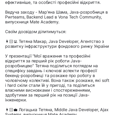
ефективніше, та особисті професійні відкриття.
Ведуча заходу - Марʼяна Шама, Java-розробниця в
Pwrteams, Backend Lead в Vona Tech Community,
випускниця Mate Academy.
Своїм досвідом ділитимуться:
👩🏻‍💻 Тетяна Макар, Java Developer, Агентство з
розвитку інфраструктури фондового ринку України
У презентації “Мої враження та професійні
відкриття за перший рік роботи Java-
розробницею” Тетяна поділиться поглядом на
специфіку завдань і ключові аспекти професії
бекенд-розробниці та розкаже про роботу в
чоловічому колективі. Вона також розкаже, які soft
і hard скіли стали їй у пригоді, та поділиться
власними висновками і спостереженнями,
здобутими за перший рік на позиції Java-
інженерки.
👩🏻‍💼 Логацька Тетяна, Middle Java Developer, Ajax
Systems, випускниця Mate Academy