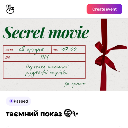
Create event
Passed
таємний показ 🤫✨