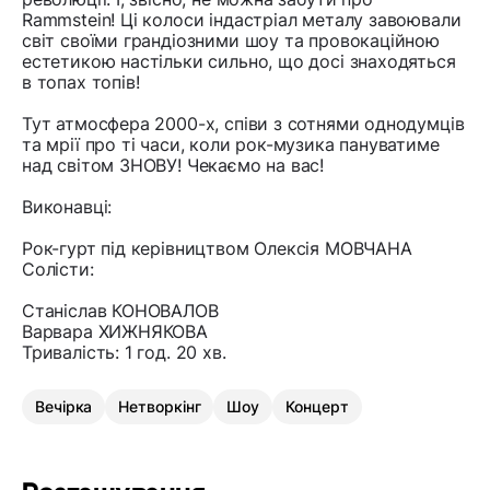
Rammstein! Ці колоси індастріал металу завоювали
світ своїми грандіозними шоу та провокаційною
естетикою настільки сильно, що досі знаходяться
в топах топів!
Тут атмосфера 2000-х, співи з сотнями однодумців
та мрії про ті часи, коли рок-музика пануватиме
над світом ЗНОВУ! Чекаємо на вас!
Виконавці:
Рок-гурт під керівництвом Олексія МОВЧАНА
Солісти:
Станіслав КОНОВАЛОВ
Варвара ХИЖНЯКОВА
Тривалість: 1 год. 20 хв.
Вечірка
Нетворкінг
Шоу
Концерт