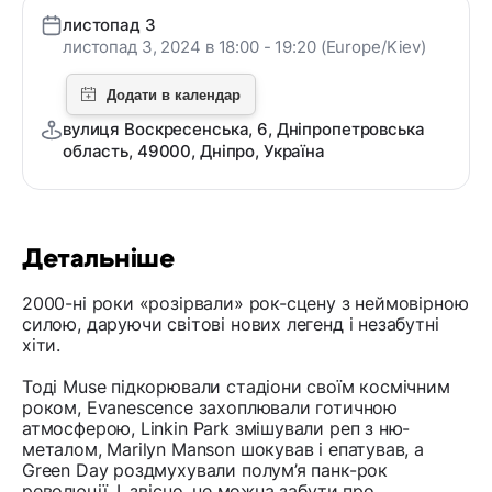
листопад 3
листопад 3, 2024 в 18:00 - 19:20 (Europe/Kiev)
вулиця Воскресенська, 6, Дніпропетровська
область, 49000, Дніпро, Україна
Детальніше
2000-ні роки «розірвали» рок-сцену з неймовірною
силою, даруючи світові нових легенд і незабутні
хіти.
Тоді Muse підкорювали стадіони своїм космічним
роком, Evanescence захоплювали готичною
атмосферою, Linkin Park змішували реп з ню-
металом, Marilyn Manson шокував і епатував, а
Green Day роздмухували полум’я панк-рок
революції. І, звісно, не можна забути про