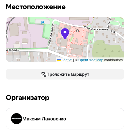
Местоположение
Leaflet
|
©
OpenStreetMap
contributors
Проложить маршрут
Организатор
Максим Лановенко