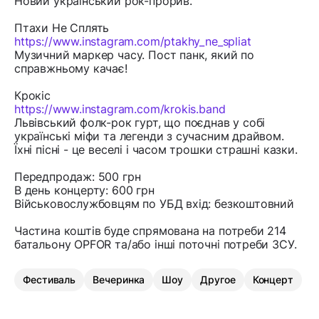
Новий український рок-прорив.
Птахи Не Сплять
https://www.instagram.com/ptakhy_ne_spliat
Музичний маркер часу. Пост панк, який по
справжньому качає!
Крокіс
https://www.instagram.com/krokis.band
Львівський фолк-рок гурт, що поєднав у собі
українські міфи та легенди з сучасним драйвом.
Їхні пісні - це веселі і часом трошки страшні казки.
Передпродаж: 500 грн
В день концерту: 600 грн
Військовослужбовцям по УБД вхід: безкоштовний
Частина коштів буде спрямована на потреби 214
батальону OPFOR та/або інші поточні потреби ЗСУ.
Фестиваль
Вечеринка
Шоу
Другое
Концерт