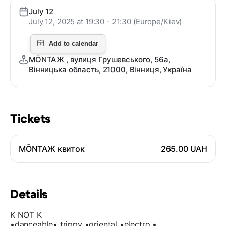
July 12
July 12, 2025 at 19:30 - 21:30 (Europe/Kiev)
MŌNTAЖ , вулиця Грушевського, 56а,
Вінницька область, 21000, Вінниця, Україна
Tickets
MŌNTAЖ квиток
265.00 UAH
Details
K NOT K
•danceable• trippy •oriental •electro •