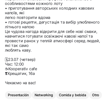
особливостями кожного лоту
• приготування авторських холодних кавових
напоїв, які
легко повторити вдома
• готові рецепти, дегустація та вибір улюбленого
літнього напою
Це чудова нагода відкрити для себе нові смаки,
навчитися готувати освіжаючі кавові напої та
провести ранок у теплій атмосфері серед людей,
які так само
люблять каву.
🗓️23.07 (четвер)
Час: 12:00
☕️Kooperativ cafe
❣️Хрещатик, 16а
Чекаємо на вас!
Presentación
Networking
Comida y bebida
Otro