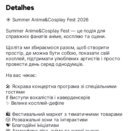
Detalhes
☀️ Summer Anime&Cosplay Fest 2026
Summer Anime&Cosplay Fest — це подія для
справжніх фанатів аніме, косплею та сцени.
Щоліта ми збираємося разом, щоб створити
простір, де можна бути собою, показати свій
косплей, підтримати улюблених артистів і просто
провести день серед однодумців.
На вас чекає:
🎤 Яскрава концертна програма зі спеціальними
гостями
💃 Виступи вокалістів і каверденсерів
✨ Велике косплей-дефіле
🛍 Фестивальний маркет з тематичними товарами
🎲 Розважальні зони та інтерактиви
💝 Благодійні ініціативи
🎌 Атмосфера літа, аніме та живої сцени