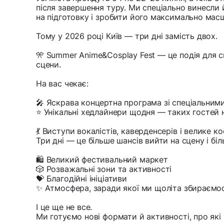
після завершення туру. Ми спеціально винесли
на підготовку і зробити його максимально мас
Тому у 2026 році Київ — три дні замість двох.
🎌 Summer Anime&Cosplay Fest — це подія для с
сцени.
На вас чекає:
🎤 Яскрава концертна програма зі спеціальними
⭐️ Унікальні хедлайнери щодня — таких гостей н
💃 Виступи вокалістів, каверденсерів і велике к
Три дні — це більше шансів вийти на сцену і бі
🛍 Великий фестивальний маркет
🎲 Розважальні зони та активності
💝 Благодійні ініціативи
✨ Атмосфера, заради якої ми щоліта збираємо
І це ще не все.
Ми готуємо нові формати й активності, про які