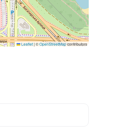
Leaflet
|
©
OpenStreetMap
contributors