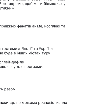
 його окремо, щоб мати більше часу
штабним.
правжніх фанатів аніме, косплею та
 гостями з Японії та України
е буде в інших містах туру
осплей-дефіле
льше часу для програми.
сь разом
 поки що не можемо розповісти, але