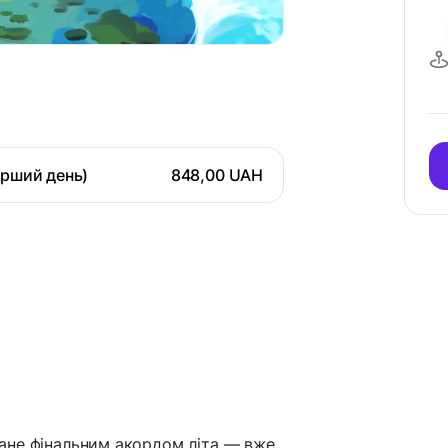
ерший день)
848,00 UAH
стане фінальним акордом літа — вже