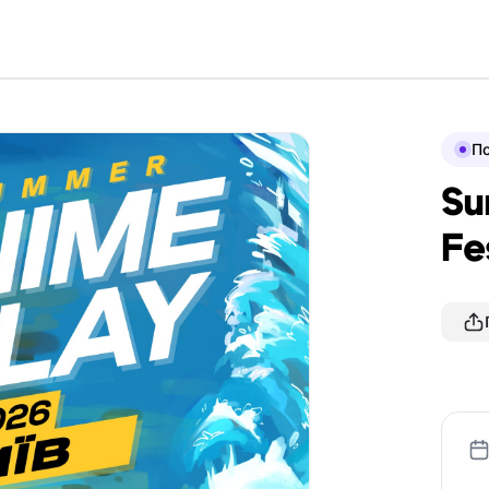
По
Su
Fe