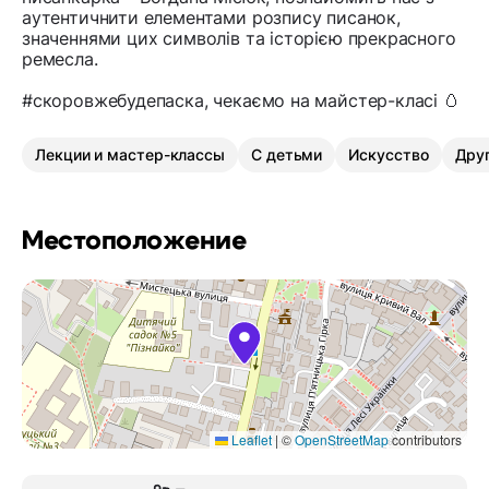
аутентичнити елементами розпису писанок,
значеннями цих символів та історією прекрасного
ремесла.
#скоровжебудепаска, чекаємо на майстер-класі 🥚
Лекции и мастер-классы
С детьми
Искусство
Дру
Местоположение
Leaflet
|
©
OpenStreetMap
contributors