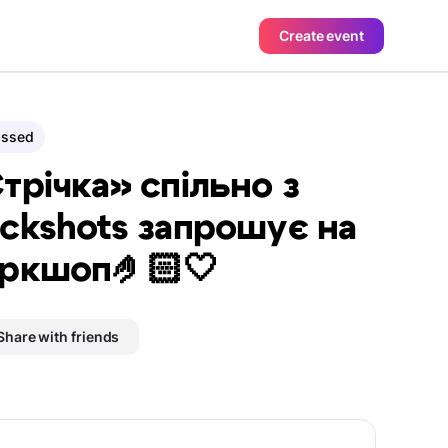
Create event
assed
трічка» спільно з
ckshots запрошує на
ркшоп🤌🏻🤍
Share with friends