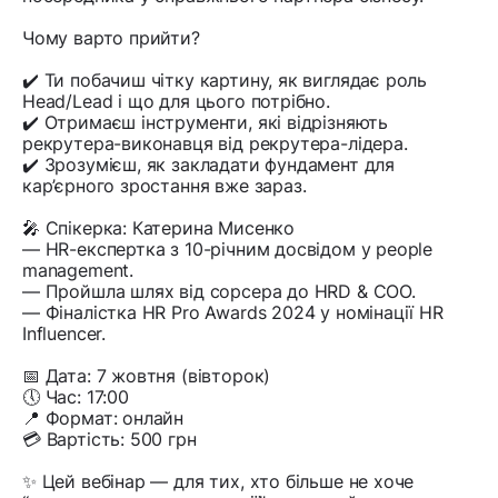
Чому варто прийти?
✔️ Ти побачиш чітку картину, як виглядає роль
Head/Lead і що для цього потрібно.
✔️ Отримаєш інструменти, які відрізняють
рекрутера-виконавця від рекрутера-лідера.
✔️ Зрозумієш, як закладати фундамент для
кар’єрного зростання вже зараз.
🎤 Спікерка: Катерина Мисенко
— HR-експертка з 10-річним досвідом у people
management.
— Пройшла шлях від сорсера до HRD & COO.
— Фіналістка HR Pro Awards 2024 у номінації HR
Influencer.
📅 Дата: 7 жовтня (вівторок)
🕔 Час: 17:00
📍 Формат: онлайн
💳 Вартість: 500 грн
✨ Цей вебінар — для тих, хто більше не хоче