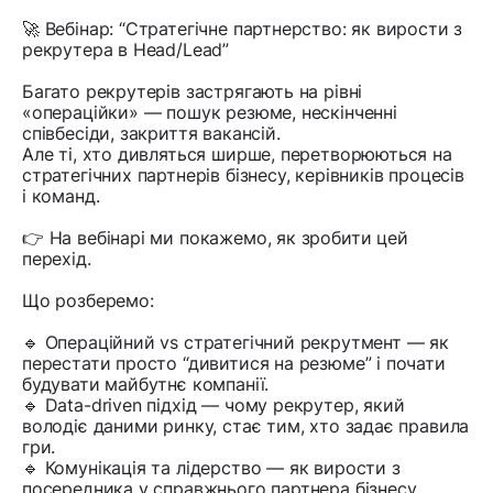
🚀 Вебінар: “Стратегічне партнерство: як вирости з
рекрутера в Head/Lead”
Багато рекрутерів застрягають на рівні
«операційки» — пошук резюме, нескінченні
співбесіди, закриття вакансій.
Але ті, хто дивляться ширше, перетворюються на
стратегічних партнерів бізнесу, керівників процесів
і команд.
👉 На вебінарі ми покажемо, як зробити цей
перехід.
Що розберемо:
🔹 Операційний vs стратегічний рекрутмент — як
перестати просто “дивитися на резюме” і почати
будувати майбутнє компанії.
🔹 Data-driven підхід — чому рекрутер, який
володіє даними ринку, стає тим, хто задає правила
гри.
🔹 Комунікація та лідерство — як вирости з
посередника у справжнього партнера бізнесу.