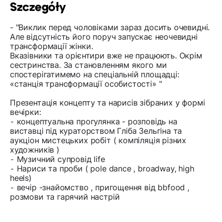
Szczegóły
- "Виклик перед чоловіками зараз досить очевидні.
Але відсутність його поруч запускає неочевидні
трансформації жінки.
Вказівники та орієнтири вже не працюють. Окрім
сестринства. За становленням якого ми
спостерігатимемо на спеціальній площадці:
«станція трансформації особистості» "
Презентація концепту та нарисів зібраних у формі
вечірки:
⁃ концептуальна прогулянка - розповідь на
виставці під кураторством Гліба Зельгіна та
аукціон мистецьких робіт ( компіляція різних
художників )
⁃ Музичний супровід life
⁃ Нариси та проби ( pole dance , broadway, high
heels)
⁃ вечір -знайомство , пригощення від bbfood ,
розмови та гарячий настрій