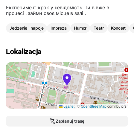
Експеримент крок у невідомість. Ти в вже в
процесі , займи своє місце в залі .
Jedzenie i napoje
Impreza
Humor
Teatr
Koncert
Lokalizacja
Leaflet
|
©
OpenStreetMap
contributors
Zaplanuj trasę