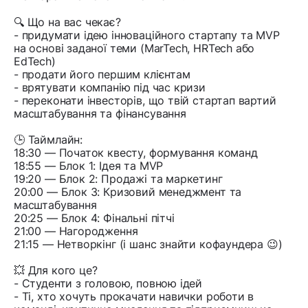
🔍 Що на вас чекає?
- придумати ідею інноваційного стартапу та MVP
на основі заданої теми (MarTech, HRTech або
EdTech)
- продати його першим клієнтам
- врятувати компанію під час кризи
- переконати інвесторів, що твій стартап вартий
масштабування та фінансування
🕒 Таймлайн:
18:30 — Початок квесту, формування команд
18:55 — Блок 1: Ідея та MVP
19:20 — Блок 2: Продажі та маркетинг
20:00 — Блок 3: Кризовий менеджмент та
масштабування
20:25 — Блок 4: Фінальні пітчі
21:00 — Нагородження
21:15 — Нетворкінг (і шанс знайти кофаундера 😉)
💥 Для кого це?
- Студенти з головою, повною ідей
- Ті, хто хочуть прокачати навички роботи в