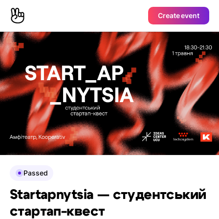
Create event
Passed
Startapnytsia — студентський
стартап-квест