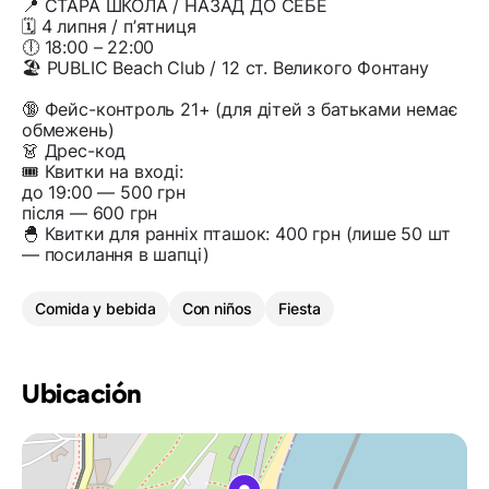
📍 СТАРА ШКОЛА / НАЗАД ДО СЕБЕ
🗓 4 липня / пʼятниця
🕕 18:00 – 22:00
🏖 PUBLIC Beach Club / 12 ст. Великого Фонтану
🔞 Фейс-контроль 21+ (для дітей з батьками немає
обмежень)
👗 Дрес-код
🎟 Квитки на вході:
до 19:00 — 500 грн
після — 600 грн
🐣 Квитки для ранніх пташок: 400 грн (лише 50 шт
— посилання в шапці)
Comida y bebida
Con niños
Fiesta
Ubicación