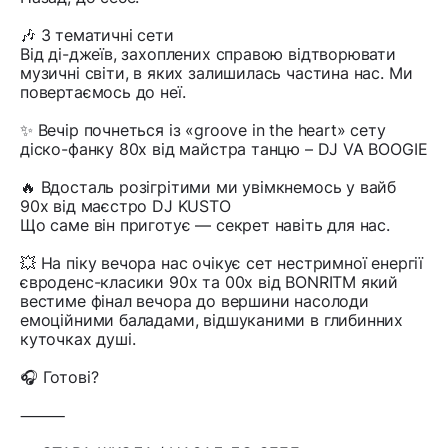
🎶 3 тематичні сети
Від ді-джеїв, захоплених справою відтворювати
музичні світи, в яких залишилась частина нас. Ми
повертаємось до неї.
✨ Вечір почнеться із «groove in the heart» сету
діско-фанку 80х від майстра танцю – DJ VA BOOGIE
🔥 Вдосталь розігрітими ми увімкнемось у вайб
90х від маєстро DJ KUSTO
Що саме він приготує — секрет навіть для нас.
💥 На піку вечора нас очікує сет нестримної енергії
євроденс-класики 90х та 00х від BONRITM який
вестиме фінал вечора до вершини насолоди
емоційними баладами, відшуканими в глибинних
куточках душі.
🎧 Готові?
⸻