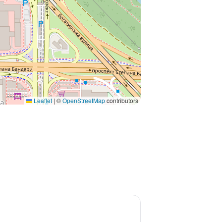
Leaflet
|
©
OpenStreetMap
contributors