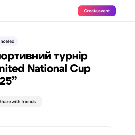
Create event
ncelled
ортивний турнір
nited National Cup
25”
Share with friends