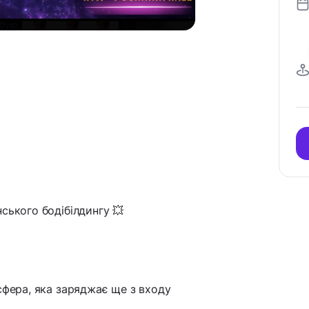
ського бодібілдингу 💥
осфера, яка заряджає ще з входу