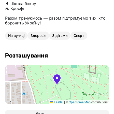
🥊 Школа боксу
💪 Кросфіт
Разом тренуємось — разом підтримуємо тих, хто
боронить Україну!
На вулиці
Здоров'я
З дітьми
Спорт
Розташування
Leaflet
|
©
OpenStreetMap
contributors