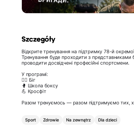
Szczegóły
Відкрите тренування на підтримку 78-й окремо
Тренування буде проходити з представниками 
проводити досвідчені професійні спортсмени.
У програмі:
🏃‍♂️ Біг
🥊 Школа боксу
💪 Кросфіт
Разом тренуємось — разом підтримуємо тих, х
Sport
Zdrowie
Na zewnątrz
Dla dzieci