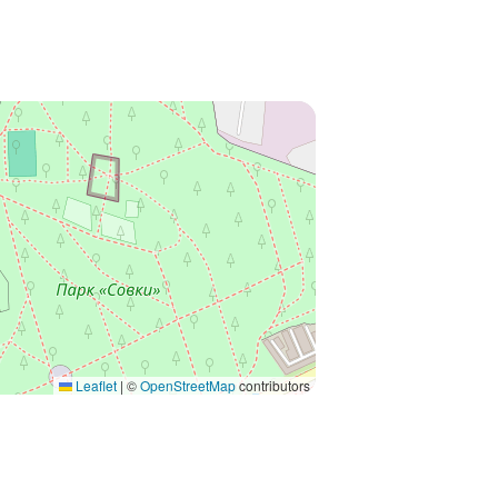
Leaflet
|
©
OpenStreetMap
contributors