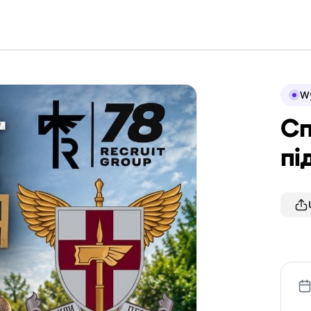
Wy
Сп
пі