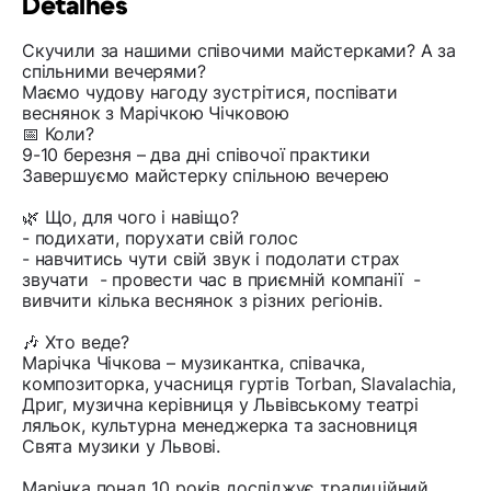
Detalhes
Скучили за нашими співочими майстерками? А за
спільними вечерями?
Маємо чудову нагоду зустрітися, поспівати
веснянок з Марічкою Чічковою
📅 Коли?
9-10 березня – два дні співочої практики
Завершуємо майстерку спільною вечерею
🌿 Що, для чого і навіщо?
- подихати, порухати свій голос
- навчитись чути свій звук і подолати страх
звучати - провести час в приємній компанії -
вивчити кілька веснянок з різних регіонів.
🎶 Хто веде?
Марічка Чічкова – музикантка, співачка,
композиторка, учасниця гуртів Torban, Slavalachia,
Дриг, музична керівниця у Львівському театрі
ляльок, культурна менеджерка та засновниця
Свята музики у Львові.
Марічка понад 10 років досліджує традиційний