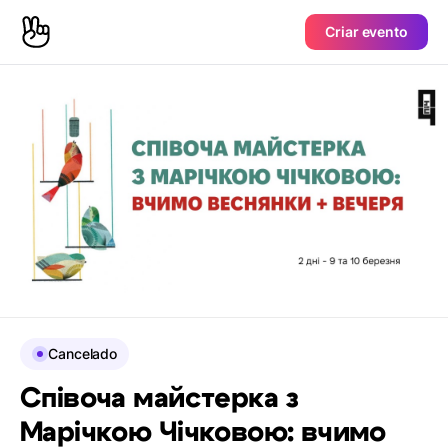
Criar evento
Cancelado
Співоча майстерка з
Марічкою Чічковою: вчимо