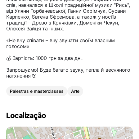
спів, навчалася в Школі традиційної музики "Рись",
від Уляни Горбачевської, Ганни Охрімчук, Сусани
Карпенко, Євгена Єфремова, а також у носіїв
традиції – Древо з Крячківки, Доменіки Чекун,
Олексія Зайця та інших.
«Не вчу співати – вчу звучати своїм власним
голосом»
💰 Вартість: 1000 грн за два дні.
Запрошуємо! Буде багато звуку, тепла й весняного
натхнення 🌸
Palestras e masterclasses
Arte
Localização