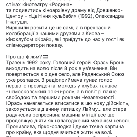
стінах кінотеатру «Родина»
та подивитись кіноархівну драму від Довженко-
Центру – «Цвітіння кульбаби» (1992), Олександра
Ігнатуши.
Вирішили робити це не самі, а в прекрасній
колаборації з нашими друзями з Києва –
кіноклубом «Край», які приїдуть до нас у гості як
співмодератори показу.
Про що фільм? 🎞️
Травень 1992 року. Головний герой Юрась Бронь
виходить на волю після 8 років ув’язнення. Він
повертається в рідне село, але Радянський Союз
уже розпався. З радіоприймача лунає голос
першого президента, молодь у клубах танцює
«немосковський рок-н-рол», а в повітрі пахне
свободою та першими роками Незалежності.
Юрась намагається вписатися в цю нову дійсність,
закохується в дівчину латишку Лайму… але стара
радянська репресивна машина міліції все ще
продовжує діяти як налагоджений механізм неволі.
Пронизлива, гірко-солодка і дуже точна картина
про країну, яка щодня вчиться жити на волі.