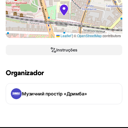
Leaflet
|
©
OpenStreetMap
contributors
Instruções
Organizador
Музичний простір «Дримба»