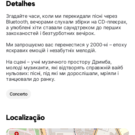
Detalhes
Згадайте часи, коли ми перекидали пісні через
Bluetooth, вечорами слухали збірки на CD-плеєрах,
а улюблені хіти ставали саундтреком до перших
закоханостей і безтурботних вечірок.
Ми запрошуємо вас перенестися у 2000-ні – епоху
яскравих емоцій і незабутніх мелодій.
На сцені – учні музичного простору Дримба,
молоді музиканти, які відтворять справжній вайб
нульових: пісні, під які ми дорослішали, мріяли і
танцювали до ранку.
Concerto
Localização