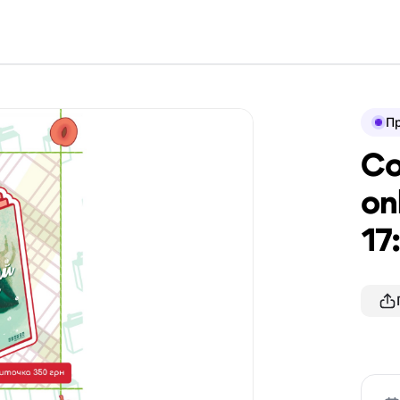
П
Со
on
17