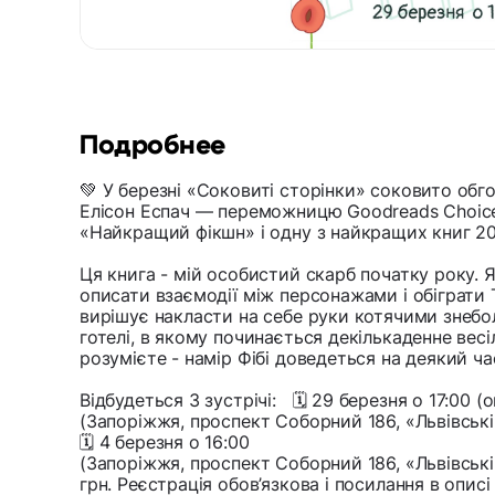
Подробнее
💚 У березні «Соковиті сторінки» соковито об
Елісон Еспач — переможницю Goodreads Choice
«Найкращий фікшн» і одну з найкращих книг 20
Ця книга - мій особистий скарб початку року. 
описати взаємодії між персонажами і обіграти 
вирішує накласти на себе руки котячими знебо
готелі, в якому починається декількаденне весілл
розумієте - намір Фібі доведеться на деякий ча
Відбудеться 3 зустрічі: 🗓️ 29 березня о 17:00 (on
(Запоріжжя, проспект Соборний 186, «Львівські
🗓️ 4 березня о 16:00
(Запоріжжя, проспект Соборний 186, «Львівські
грн. Реєстрація обов’язкова і посилання в описі