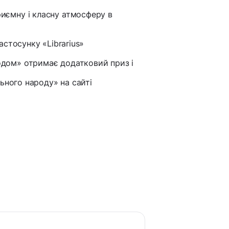
риємну і класну атмосферу в
астосунку «Librarius»
одом» отримає додатковий приз і
льного народу» на сайті