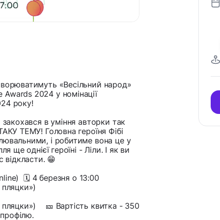
говорюватимуть «Весільний народ»
 Awards 2024 у номінації
24 року!
Я закохався в уміння авторки так
ТАКУ ТЕМУ! Головна героїня Фібі
лювальними, і робитиме вона це у
я ще однієї героїні - Ліли. І як ви
с відкласти. 😁
line) 🗓️ 4 березня о 13:00
 пляцки»)
 пляцки») 🎫 Вартість квитка - 350
 профілю.