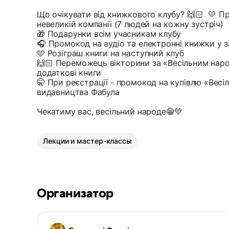
Що очікувати від книжкового клубу? 🙌🏻 💛 П
невеликій компанії (7 людей на кожну зустріч)
🎁 Подарунки всім учасникам клубу
🎧 Промокод на аудіо та електронні книжки у з
🩵 Розіграш книги на наступний клуб
🙌🏻 Переможець вікторини за «Весільним нар
додаткові книги
🤫 При реєстрації - промокод на купівлю «Весі
видавництва Фабула
Чекатиму вас, весільний народе😁💚
Лекции и мастер-классы
Организатор