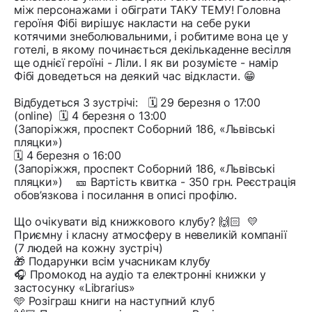
між персонажами і обіграти ТАКУ ТЕМУ! Головна
героїня Фібі вирішує накласти на себе руки
котячими знеболювальними, і робитиме вона це у
готелі, в якому починається декількаденне весілля
ще однієї героїні - Ліли. І як ви розумієте - намір
Фібі доведеться на деякий час відкласти. 😁
Відбудеться 3 зустрічі: 🗓️ 29 березня о 17:00
(online) 🗓️ 4 березня о 13:00
(Запоріжжя, проспект Соборний 186, «Львівські
пляцки»)
🗓️ 4 березня о 16:00
(Запоріжжя, проспект Соборний 186, «Львівські
пляцки») 🎫 Вартість квитка - 350 грн. Реєстрація
обов’язкова і посилання в описі профілю.
Що очікувати від книжкового клубу? 🙌🏻 💛
Приємну і класну атмосферу в невеликій компанії
(7 людей на кожну зустріч)
🎁 Подарунки всім учасникам клубу
🎧 Промокод на аудіо та електронні книжки у
застосунку «Librarius»
🩵 Розіграш книги на наступний клуб