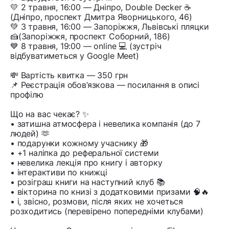
💛 2 травня, 16:00 — Дніпро, Double Deсker ☕
(Дніпро, проспект Дмитра Яворницького, 46)
💚 3 травня, 16:00 — Запоріжжя, Львівські пляцки
🍰(Запоріжжя, проспект Соборний, 186)
💙 8 травня, 19:00 — online 💻 (зустріч
відбуватиметься у Google Meet)
💸 Вартість квитка — 350 грн
📌 Реєстрація обов’язкова — посилання в описі
профілю
Що на вас чекає? ✨
• затишна атмосфера і невелика компанія (до 7
людей) 🫶
• подарунки кожному учаснику 🎁
• +1 наліпка до реферальної системи
• невелика лекція про книгу і авторку
• інтерактиви по книжці
• розіграш книги на наступний клуб 📚
• вікторина по книзі з додатковими призами 🧠🔥
• і, звісно, розмови, після яких не хочеться
розходитись (перевірено попередніми клубами)