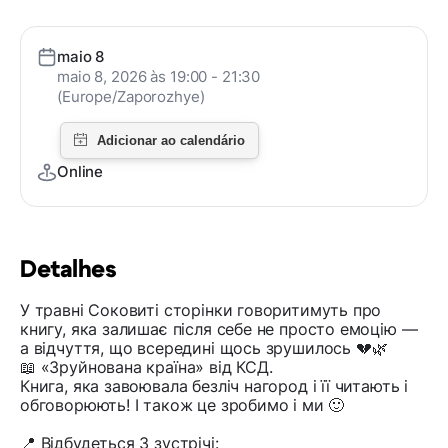
maio 8
maio 8, 2026 às 19:00 - 21:30
(Europe/Zaporozhye)
Online
Detalhes
У травні Соковиті сторінки говоритимуть про
книгу, яка залишає після себе не просто емоцію —
а відчуття, що всередині щось зрушилось 💔🌿
📖 «Зруйнована країна» від КСД.
Книга, яка завоювала безліч нагород і її читають і
обговорюють! І також це зробимо і ми 🙂
📍 Відбудеться 3 зустрічі: