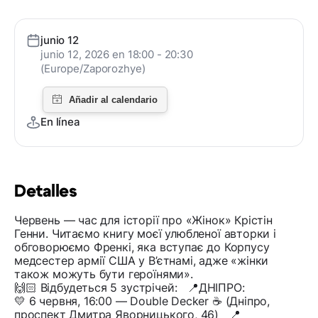
junio 12
junio 12, 2026 en 18:00 - 20:30
(Europe/Zaporozhye)
En línea
Detalles
Червень — час для історії про «Жінок» Крістін
Генни. Читаємо книгу моєї улюбленої авторки і
обговорюємо Френкі, яка вступає до Корпусу
медсестер армії США у В’єтнамі, адже «жінки
також можуть бути героїнями».
🙌🏻 Відбудеться 5 зустрічей: 📍ДНІПРО:
💛 6 червня, 16:00 — Double Deсker ☕ (Дніпро,
проспект Дмитра Яворницького, 46) 📍