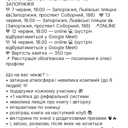
ЗАПОРІЖЖЯ
💚 7 червня, 16:00 — Запоріжжя, Львівські пляцки
🍰(Запоріжжя, проспект Соборний, 186) 🩶 13
червня, 16:00 — Запоріжжя, Львівські пляцки 🍰
(Запоріжжя, проспект Соборний, 186) 📍ONLINE
💙 12 червня, 18:00 — online 💻 (зустріч
відбуватиметься у Google Meet)
🩵 14 червня, 18:00 — online 💻 (зустріч
відбуватиметься у Google Meet)
💸 Вартість квитка — 350 грн
📌 Реєстрація обов’язкова — посилання в описі
профілю
Що на вас чекає? ✨
• затишна атмосфера і невелика компанія (до 6
людей) 🫶
• подарунки кожному учаснику 🎁
• +1 наліпка до реферальної системи
• невелика лекція про книгу і авторку
• інтерактиви по книжці
• розіграш книги на наступний клуб 📚
• вікторина по книзі з додатковими призами 🧠🔥
• і, звісно, розмови, після яких не хочеться