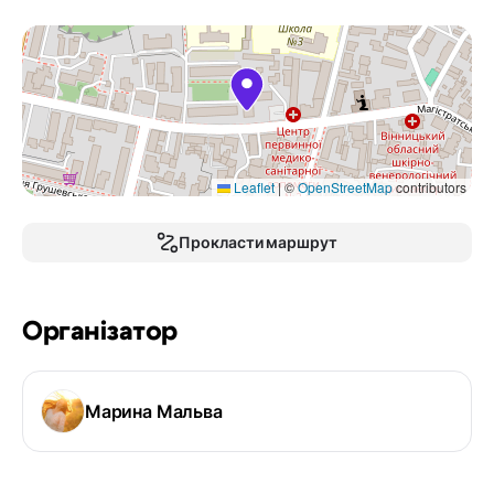
Leaflet
|
©
OpenStreetMap
contributors
Прокласти маршрут
Організатор
Марина Мальва