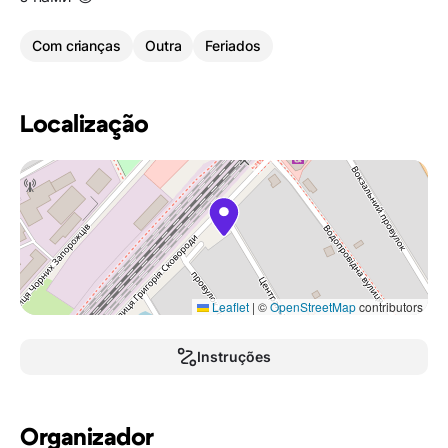
Com crianças
Outra
Feriados
Localização
Leaflet
|
©
OpenStreetMap
contributors
Instruções
Organizador