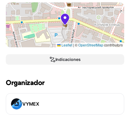
Leaflet
|
©
OpenStreetMap
contributors
Indicaciones
Organizador
VYMEX