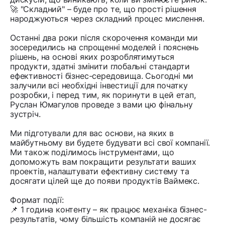
🚀 "Складний" – буде про те, що прості рішення
народжуються через складний процес мислення.
Останні два роки після скорочення команди ми
зосередились на спрощенні моделей і пояснень
рішень, на основі яких розроблятимуться
продукти, здатні змінити глобальні стандарти
ефективності бізнес-середовища. Сьогодні ми
залучили всі необхідні інвестиції для початку
розробки, і перед тим, як поринути в цей етап,
Руслан Юмагулов проведе з вами цю фінальну
зустріч.
Ми підготували для вас основи, на яких в
майбутньому ви будете будувати всі свої компанії.
Ми також поділимось інструментами, що
допоможуть вам покращити результати ваших
проектів, налаштувати ефективну систему та
досягати цілей ще до появи продуктів Ваймекс.
Формат події:
📌 1 година контенту – як працює механіка бізнес-
результатів, чому більшість компаній не досягає