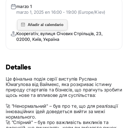
marzo 1
marzo 1, 2025 en 16:00 - 19:00 (Europe/Kiev)
Kooperativ, вулиця Січових Стрільців, 23,
02000, Київ, Україна
Detalles
Це фінальна подія серії виступів Руслана
Юмагулова від Ваймекс, яка розкриває істинну
природу стартапів та бізнесів, що прагнуть зробити
щось нове та впливове для суспільства:
🚀 "Ненормальний" – був про те, що для реалізації
інноваційних ідей доведеться вийти за межі
нормального.
🚀 "Спірний" – був про важливість викликів та
дискусій, що виникають, коли ви змінюєте ринок.