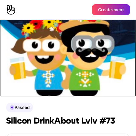
Create event
Passed
Silicon DrinkAbout Lviv #73