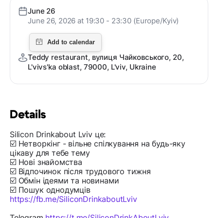
June 26
June 26, 2026 at 19:30 - 23:30 (Europe/Kyiv)
Teddy restaurant, вулиця Чайковського, 20,
L'vivs'ka oblast, 79000, L'viv, Ukraine
Details
Silicon Drinkabout Lviv це:
☑️ Нетворкінг - вільне спілкування на будь-яку
цікаву для тебе тему
☑️ Нові знайомства
☑️ Відпочинок після трудового тижня
☑️ Обмін ідеями та новинами
☑️ Пошук однодумців
https://fb.me/SiliconDrinkaboutLviv
Telegram
https://t.me/SiliconDrinkAboutLviv