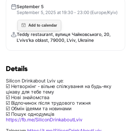
September 5
September 5, 2025 at 19:30 - 23:00 (Europe/Kyiv)
Teddy restaurant, вулиця Чайковського, 20,
L'vivs'ka oblast, 79000, L'viv, Ukraine
Details
Silicon Drinkabout Lviv це:
☑️ Нетворкінг - вільне спілкування на будь-яку
цікаву для тебе тему
☑️ Нові знайомства
☑️ Відпочинок після трудового тижня
☑️ Обмін ідеями та новинами
☑️ Пошук однодумців
https://fb.me/SiliconDrinkaboutLviv
Telegram
https://t.me/SiliconDrinkAboutLviv