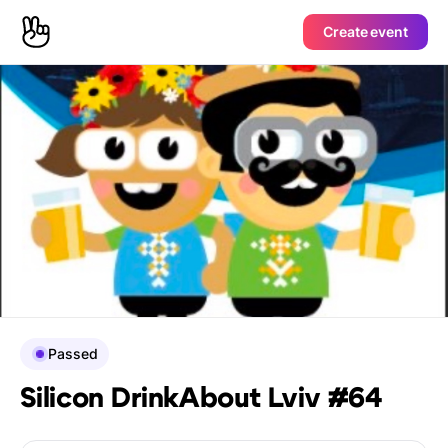
Create event
Passed
Silicon DrinkAbout Lviv #64