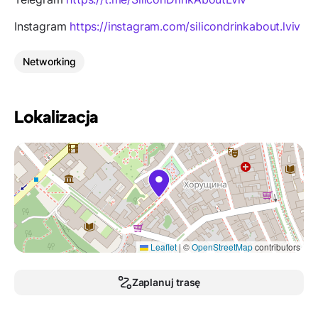
Instagram
https://instagram.com/silicondrinkabout.lviv
Networking
Lokalizacja
Leaflet
|
©
OpenStreetMap
contributors
Zaplanuj trasę