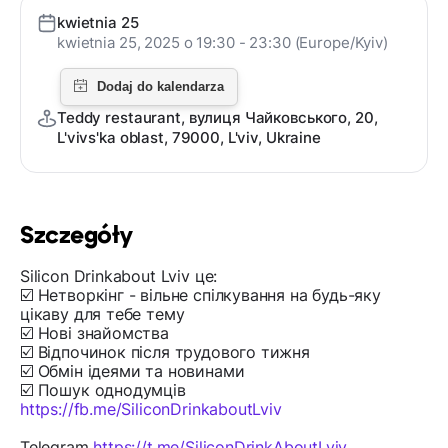
kwietnia 25
kwietnia 25, 2025 o 19:30 - 23:30 (Europe/Kyiv)
Teddy restaurant, вулиця Чайковського, 20,
L'vivs'ka oblast, 79000, L'viv, Ukraine
Szczegóły
Silicon Drinkabout Lviv це:
☑️ Нетворкінг - вільне спілкування на будь-яку
цікаву для тебе тему
☑️ Нові знайомства
☑️ Відпочинок після трудового тижня
☑️ Обмін ідеями та новинами
☑️ Пошук однодумців
https://fb.me/SiliconDrinkaboutLviv
Telegram
https://t.me/SiliconDrinkAboutLviv