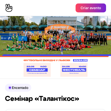
Criar evento
Encerrado
Семінар «Талантікос»