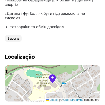
«Комфортне середовище для розвитку дитини у
спорті»
«Дитина і футбол: як бути підтримкою, а не
тиском»
🔹 Нетворкінг та обмін досвідом
Esporte
Localização
Leaflet
|
©
OpenStreetMap
contributors