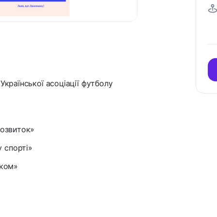
Української асоціації футболу
розвиток»
 спорті»
ском»