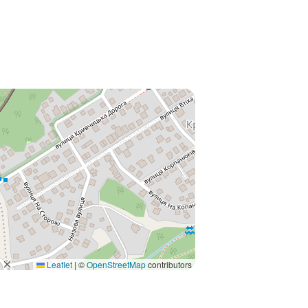
Leaflet
|
©
OpenStreetMap
contributors