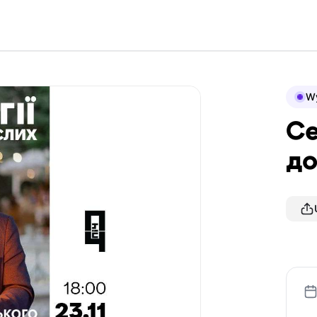
Wy
Се
до