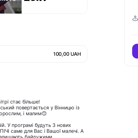
100,00 UAH
ітрі стає більше!
ський повертається у Вінницю із
дорослим, і малим🙃
зій. У програмі будуть 3 нових
ІЧі саме для Вас і Вашої малечі. А
 залишають байдужими.