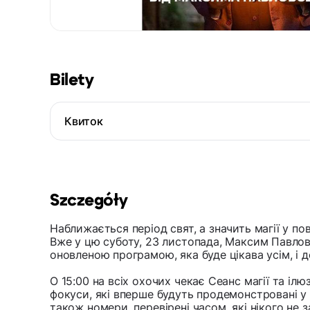
Bilety
Квиток
Szczegóły
Наближається період свят, а значить магії у пов
Вже у цю суботу, 23 листопада, Максим Павлов
оновленою програмою, яка буде цікава усім, і 
О 15:00 на всіх охочих чекає Сеанс магії та ілю
фокуси, які вперше будуть продемонстровані у П
також номери, перевірені часом, які нікого не