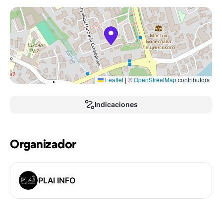
Leaflet
|
©
OpenStreetMap
contributors
Indicaciones
Organizador
PLAI INFO