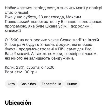
Наближається період свят, а значить магії у повітрі
стає більше!
Вже у цю суботу, 23 листопада, Максим
Павловський повертається у Вінницю із оновленою
програмою, яка буде цікава усім, і дорослим, і
малим🙃
О 15:00 на всіх охочих чекає Сеанс магії та ілюзій.
У програмі будуть 3 нових фокуси, які вперше
будуть продемонстровані у ПІЧі саме для Вас і
Вашої малечі. А також номери, перевірені часом,
які нікого не залишають байдужими.
Коли: 23.11, субота, о 15:00
Вартість: 100 грн
Otro
Con niños
Espectáculo
Humor
Ubicación