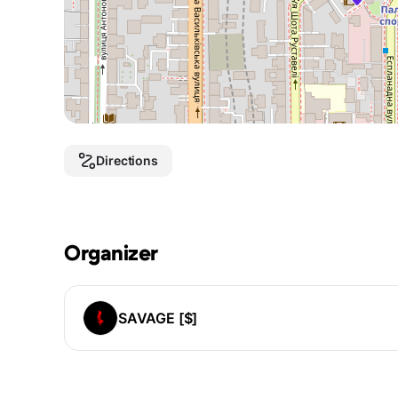
Directions
Organizer
SAVAGE [$]