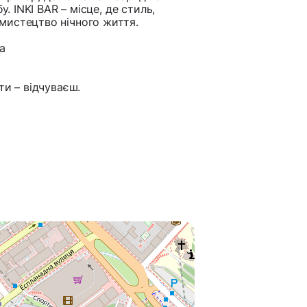
. INKI BAR – місце, де стиль,
мистецтво нічного життя.
a
ти – відчуваєш.