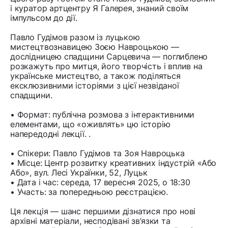
і куратор артцентру Я Галерея, знаний своїм
імпульсом до дії.
Павло Гудімов разом із луцькою
мистецтвознавицею Зоєю Навроцькою —
дослідницею спадщини Сарцевича — поглиблено
розкажуть про митця, його творчість і вплив на
українське мистецтво, а також поділяться
ексклюзивними історіями з цієї незвіданої
спадщини.
• Формат: публічна розмова з інтерактивними
елементами, що «оживлять» цю історію
напередодні лекції. .
• Спікери: Павло Гудімов та Зоя Навроцька
• Місце: Центр розвитку креативних індустрій «Або
Або», вул. Лесі Українки, 52, Луцьк
• Дата і час: середа, 17 вересня 2025, о 18:30
• Участь: за попередньою реєстрацією.
Ця лекція — шанс першими дізнатися про нові
архівні матеріали, несподівані зв’язки та