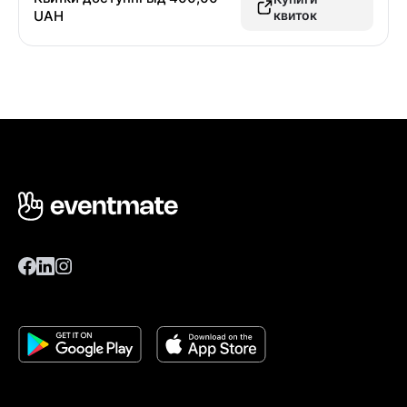
UAH
квиток