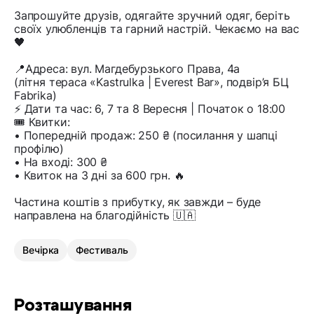
Запрошуйте друзів, одягайте зручний одяг, беріть
своїх улюбленців та гарний настрій. Чекаємо на вас
🖤
📍Адреса: вул. Магдебурзького Права, 4а
(літня тераса «Kastrulka | Everest Bar», подвір’я БЦ
Fabrika)
⚡️ Дати та час: 6, 7 та 8 Вересня | Початок о 18:00
🎟️ Квитки:
• Попередній продаж: 250 ₴ (посилання у шапці
профілю)
• На вході: 300 ₴
• Квиток на 3 дні за 600 грн. 🔥
Частина коштів з прибутку, як завжди – буде
направлена на благодійність 🇺🇦
Вечірка
Фестиваль
Розташування