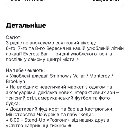
Детальніше
Салют!
З радістю анонсуємо святковий вікенд:
6-го, 7-го та 8-го Вересня на нашій улюбленій літній
локації Everest Bar – три дні улюбленого івента
поспіль у самому центрі міста ⚡️
На тебе чекають:
• Улюблені джедаї: Smirnow / Valiar / Monterey /
Brooklyn
• На вихідних: невеличкий маркет з одягом та
аксесуарами, декілька нових інтерактивних зон –
тенісний стіл, американський футбол та фото-
будка.
• Додатковий фуд-корт та бар від Кастрюльки,
Міністерства Чебуреків та пабу "Кеди".
• 8.09 – Stand-Up «Розгони» від наших друзів
«Світло наприкінці тижня» 🔥