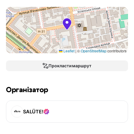
Leaflet
|
©
OpenStreetMap
contributors
Прокласти маршрут
Організатор
SALÜTE!