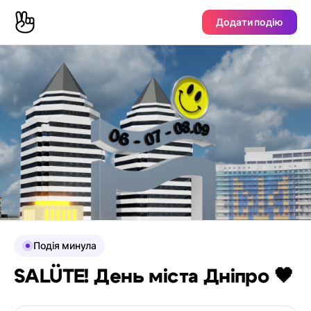
Додати подію
Подія минула
SALÜTE! День міста Дніпро 🖤