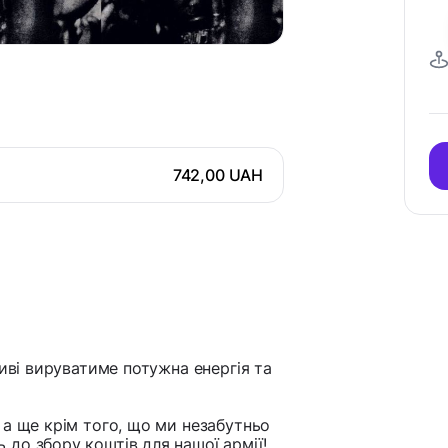
742,00 UAH
тиві вируватиме потужна енергія та
 а ще крім того, що ми незабутньо
до збору коштів для нашої армії!