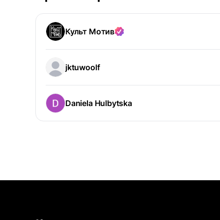
Культ Мотив
jktuwoolf
Daniela Hulbytska