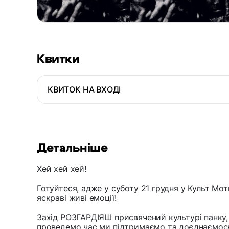
Квитки
КВИТОК НА ВХОДІ
Детальніше
Хей хей хей!
Готуйтеся, адже у суботу 21 грудня у Культ Мо
яскраві живі емоції!
Захід РОЗГАРДІЯШ присвячений культурі панку,
проведемо час ми підтримаємо та доєднаємось 