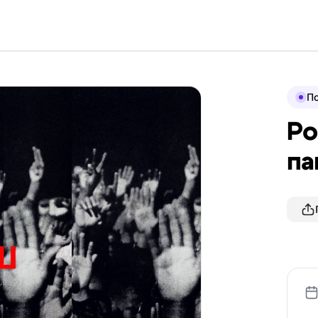
По
Ро
па