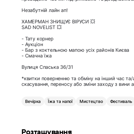
Незабутній лайн ап!
ХАМЕРМАН ЗНИЩУЄ ВІРУСИ 💥
SAD NOVELIST 💥
- Тату корнер
- Аукціон
- Бар з коктельною мапою усіх районів Києва
- Смачна їжа
Вулиця Спаська 36/31
*квитки поверненню та обміну на інший час та/
скасування, переносу або зміни заходу з вини а
Вечірка
Їжа та напої
Мистецтво
Фестиваль
Розташування