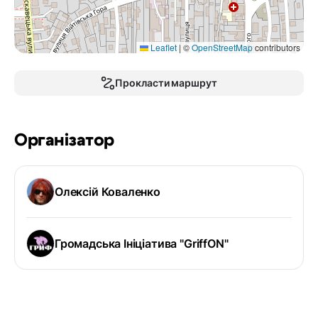
Leaflet
|
©
OpenStreetMap
contributors
Прокласти маршрут
Організатор
Олексій Коваленко
Громадська Ініціатива "GriffON"