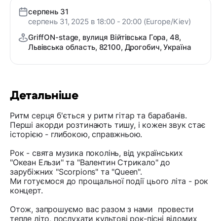
серпень 31
серпень 31, 2025 в 18:00 - 20:00 (Europe/Kiev)
GriffON-stage, вулиця Війтівська Гора, 48,
Львівська область, 82100, Дрогобич, Україна
Детальніше
Ритм серця б'ється у ритм гітар та барабанів.
Перші акорди розтинають тишу, і кожен звук стає
історією - глибокою, справжньою.
Рок - свята музика поколінь, від українських
"Океан Ельзи" та "Валентин Стрикало" до
зарубіжних "Scorpions" та "Queen".
Ми готуємося до прощальної події цього літа - рок
концерт.
Отож, запрошуємо вас разом з нами провести
тепле літо, послухати культові рок-пісні відомих